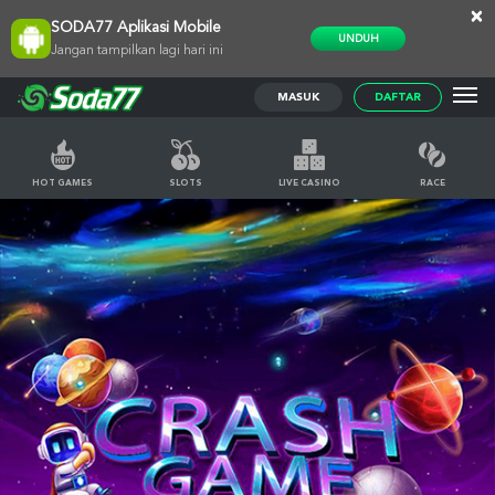
×
SODA77 Aplikasi Mobile
UNDUH
Jangan tampilkan lagi hari ini
MASUK
DAFTAR
HOT GAMES
SLOTS
LIVE CASINO
RACE