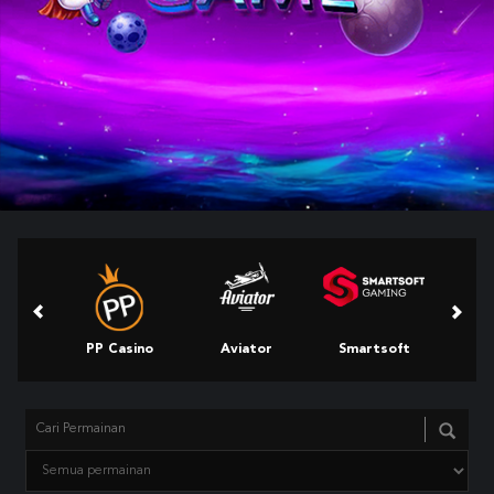
PP Casino
Aviator
Smartsoft
Micr