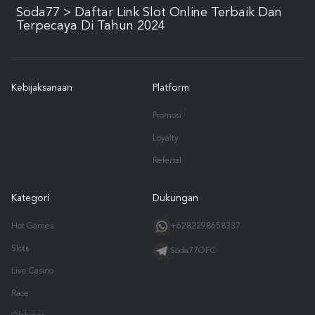
Soda77 > Daftar Link Slot Online Terbaik Dan
Terpecaya Di Tahun 2024
Kebijaksanaan
Platform
Promosi
Loyalty
Referral
Kategori
Dukungan
Hot Games
+6282298658337
Slots
Soda77OFC
Live Casino
Race