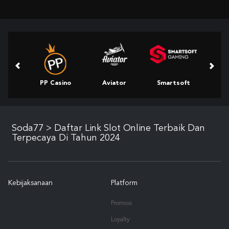
PP Casino
Aviator
Smartsoft
Micr
Soda77 > Daftar Link Slot Online Terbaik Dan
Terpecaya Di Tahun 2024
Kebijaksanaan
Platform
Promosi
Loyalty