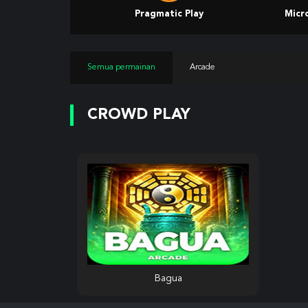
Pragmatic Play
Micr
Semua permainan
Arcade
CROWD PLAY
Bagua