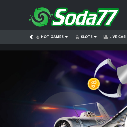
HOT GAMES
SLOTS
LIVE CAS