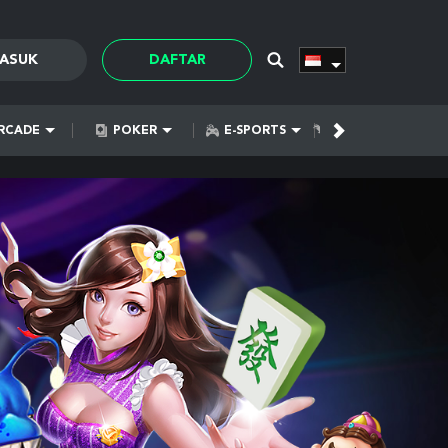
ASUK
DAFTAR
RCADE
POKER
E-SPORTS
SABUNG AYAM