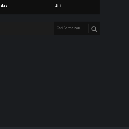
idas
Jili
Gemini