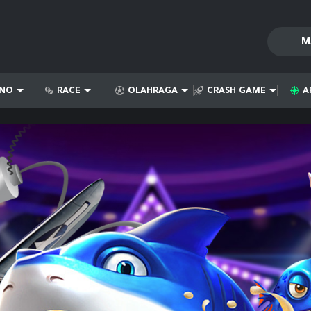
M
INO
RACE
OLAHRAGA
CRASH GAME
A