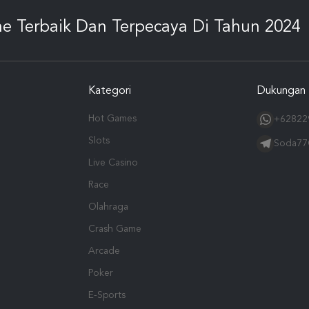
ne Terbaik Dan Terpecaya Di Tahun 2024
Kategori
Dukungan
Hot Games
+62822
Slots
Soda7
Live Casino
Race
Olahraga
Crash Game
Arcade
Poker
E-Sports