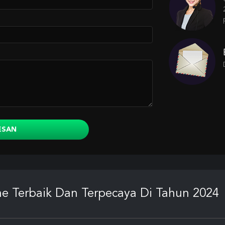
ne Terbaik Dan Terpecaya Di Tahun 2024