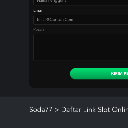
Email
Pesan
Soda77 > Daftar Link Slot Onli